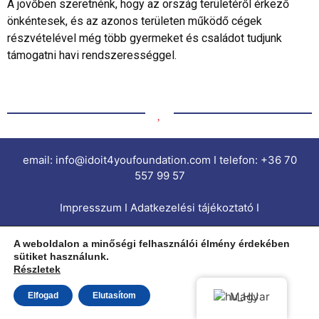
A jövőben szeretnénk, hogy az ország területéről érkező
önkéntesek, és az azonos területen működő cégek
részvételével még több gyermeket és családot tudjunk
támogatni havi rendszerességgel.
email: info@idoit4youfoundation.com I telefon: +36 70
557 99 57
Impresszum I Adatkezelési tájékoztató I
A weboldalon a minőségi felhasználói élmény érdekében
Minden jog fenntartva © 2022 I do it 4 you Foundation
sütiket használunk.
/ Érted Teszem Alapítvány
Részletek
Magyar
Elfogad
Elutasítom