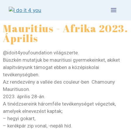
Mauritius - Afrika 2023.
Április
@idoit4youfoundation világszerte.
Büszkén mutatjuk be mauritiusi gyermekeinket, akiket
alapítványunk támogat ebben a középiskolai
tevékenységben.
Az rendezvény a vallée des couleur-ben Chamouny
Mauritiuson.
2023. április 28-án.
A tinédzsereink háromféle tevékenységet végeztek,
amelyek elnevezést kaptak;
– hegyi gokart,
– kerékpár zip vonal, -nepáli híd.