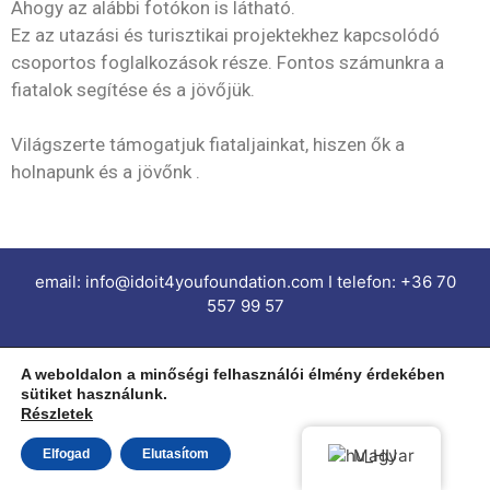
Ahogy az alábbi fotókon is látható.
Ez az utazási és turisztikai projektekhez kapcsolódó
csoportos foglalkozások része. Fontos számunkra a
fiatalok segítése és a jövőjük.
Világszerte támogatjuk fiataljainkat, hiszen ők a
holnapunk és a jövőnk .
email: info@idoit4youfoundation.com I telefon: +36 70
557 99 57
Impresszum I Adatkezelési tájékoztató I
A weboldalon a minőségi felhasználói élmény érdekében
sütiket használunk.
Minden jog fenntartva © 2022 I do it 4 you Foundation
Részletek
/ Érted Teszem Alapítvány
Magyar
Elfogad
Elutasítom