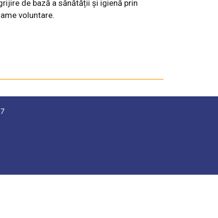
grijire de bază a sănătății și igienă prin
rame voluntare.
57