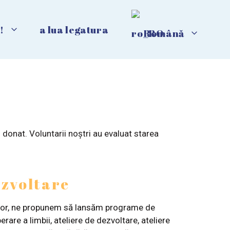
!
a lua legatura
Română
m donat. Voluntarii noștri au evaluat starea
zvoltare
itor, ne propunem să lansăm programe de
erare a limbii, ateliere de dezvoltare, ateliere