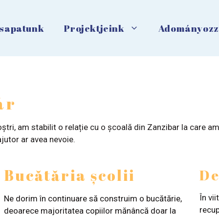
sapatunk
Projektjeink
Adományozz
ár
ștri, am stabilit o relație cu o școală din Zanzibar la care a
ajutor ar avea nevoie.
Bucătăria școlii
De
În vi
Ne dorim în continuare să construim o bucătărie,
recup
deoarece majoritatea copiilor mănâncă doar la