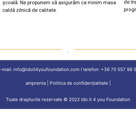
de în
școală. Ne propunem să asigurăm ca minim masa
prog
caldă zilnică de calitate.
-mail: info@idoit4youfoundation.com I telefon: +36 70 557 99 
amprenta | Politica de confidențialitate |
Toate drepturile rezervate © 2022 Ido it 4 you Foundation