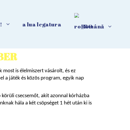
!
a lua legatura
Română
EBER
st is élelmiszert vásárolt, és ez 
l a játék és közös program, egyik nap 
 körüli csecsemőt, akit azonnal kórházba 
knak hála a két csöpséget 1 hét után ki is 