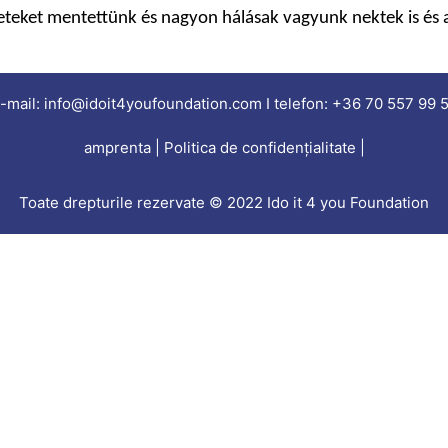
teket mentettünk és nagyon hálásak vagyunk nektek is és a
-mail: info@idoit4youfoundation.com I telefon: +36 70 557 99 
amprenta | Politica de confidențialitate |
Toate drepturile rezervate © 2022 Ido it 4 you Foundation