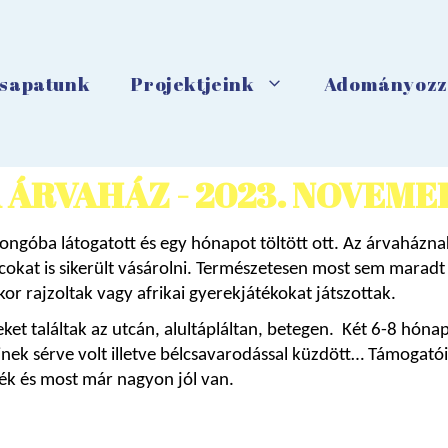
sapatunk
Projektjeink
Adományozz
 ÁRVAHÁZ - 2023. NOVEM
óba látogatott és egy hónapot töltött ott. Az árvaháznak mo
kat is sikerült vásárolni. Természetesen most sem maradt e
or rajzoltak vagy afrikai gyerekjátékokat játszottak. 
ket találtak az utcán, alultápláltan, betegen. 
 Két 6-8 hónap
kinek sérve volt illetve bélcsavarodással küzdött… Támogatóin
ék és most már nagyon jól van.