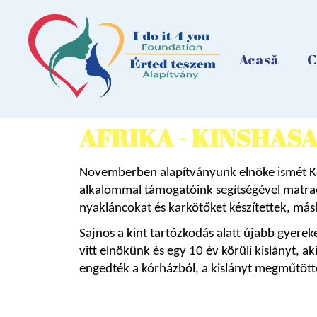
Acasă
C
AFRIKA - KINSHASA
Novemberben alapítványunk elnöke ismét Kong
alkalommal támogatóink segítségével matraco
nyakláncokat és karkötőket készítettek, másk
Sajnos a kint tartózkodás alatt újabb gyereke
vitt elnökünk és egy 10 év körüli kislányt, a
engedték a kórházból, a kislányt megműtött